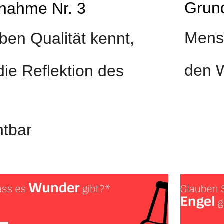
Grun
nahme Nr. 3
Mensc
en Qualität kennt, 
den 
die Reflektion des 
htbar