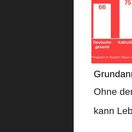
Grundan
Ohne den
kann Leb