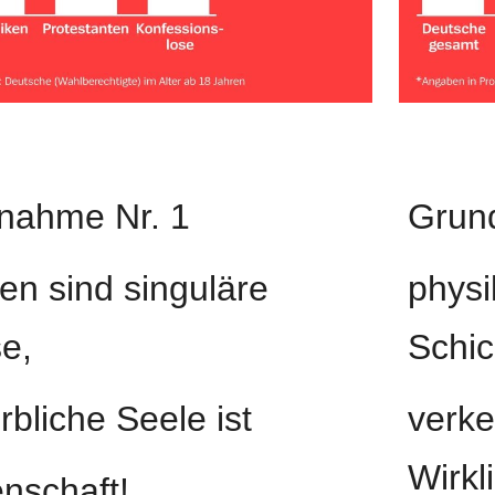
nahme Nr. 1
Grun
n sind singuläre 
physi
se,
Schic
rbliche Seele ist
verket
Wirkl
enschaft!