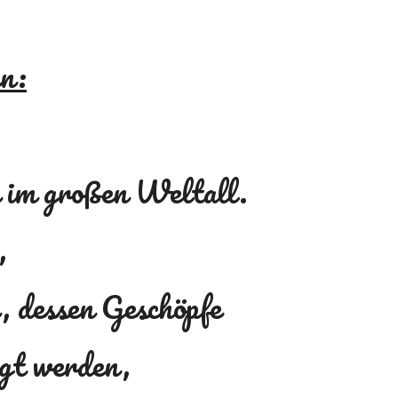
en:
n im großen Weltall.
,
, dessen Geschöpfe
igt werden,