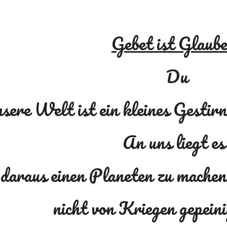
Gebet ist Glaub
Du
nsere Welt ist ein kleines Gestir
An uns liegt es
daraus einen Planeten zu machen
nicht von Kriegen gepein