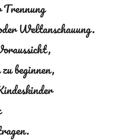
er Trennung
 oder Weltanschauung.
Voraussicht,
 zu beginnen,
Kindeskinder
z
ragen.