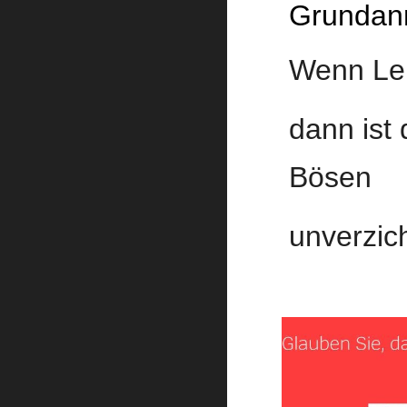
Grundan
Wenn Leb
dann ist 
Bösen
unverzic