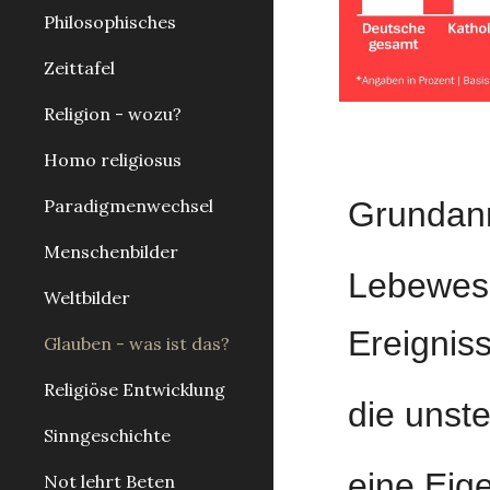
Philosophisches
Zeittafel
Religion - wozu?
Homo religiosus
Grundan
Paradigmenwechsel
Menschenbilder
Lebewese
Weltbilder
Ereignis
Glauben - was ist das?
Religiöse Entwicklung
die unste
Sinngeschichte
eine Eig
Not lehrt Beten