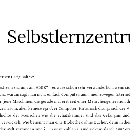
ip to main content
Skip to navigat
Selbstlernzent
ernen (Originaltext
lbstlernzentrums am HBBK“ – es wäre schon sehr verwunderlich, wenn si
cht: warum sagt man nicht einfach Computerraum, meinetwegen Internetcaf
r, jene Maschinen, die gerade mal erst seit einer Menschengeneration di
in Lernraum, aber keineswegs über Computer. Historisch drängt sich der V
schichte der Menschen wie die Schatzkammer und das Gefängnis und i
 verwickelt. Wie benennt man eine Bibliothek ohne Bücher, denn in die
 der Welt gestanden sind ? Um es in Zahlen auszudrücken: als ich 1997 er