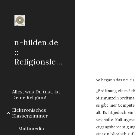
Sk
n-hilden.de
::
Religionslehre
So begann das neue L
„Eröffnung eines Se
Alles, was Du tust, ist
Deine Religion!
Stirnrunzeln breitma
es gibt hier Compute
Elektronisches
alt. Es ist jedoch e
Klassenzimmer
sesshafte Kulturge
Zugangsberechtigung
Multimedia
einer Bibliothek auf