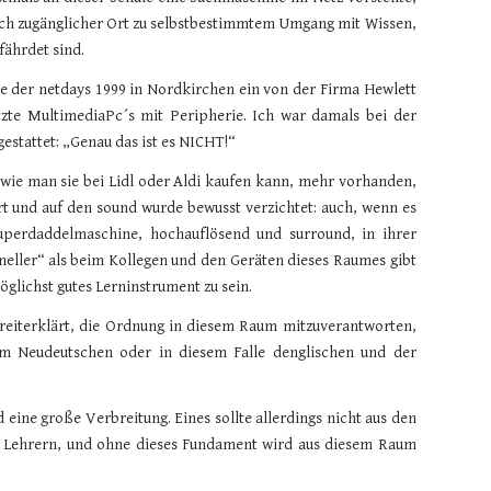
ntlich zugänglicher Ort zu selbstbestimmtem Umgang mit Wissen,
fährdet sind.
le der netdays 1999 in Nordkirchen ein von der Firma Hewlett
tzte MultimediaPc´s mit Peripherie. Ich war damals bei der
stattet: „Genau das ist es NICHT!“
 wie man sie bei Lidl oder Aldi kaufen kann, mehr vorhanden,
rt und auf den sound wurde bewusst verzichtet: auch, wenn es
Superdaddelmaschine, hochauflösend und surround, in ihrer
ller“ als beim Kollegen und den Geräten dieses Raumes gibt
glichst gutes Lerninstrument zu sein.
bereiterklärt, die Ordnung in diesem Raum mitzuverantworten,
beim Neudeutschen oder in diesem Falle denglischen und der
ine große Verbreitung. Eines sollte allerdings nicht aus den
nd Lehrern, und ohne dieses Fundament wird aus diesem Raum