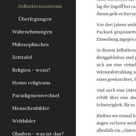
Selbstlernzentrum
lag der Zugriff bei c
darum geht es hier un
Überlegungen
Vor drei Jahren weih
Wahrnehmungen
Packard gesponserte
Einweihung zugegen u
Philosophisches
In diesem Selbstlern
Zeittafel
übriggeblieben sind 
sich um eine virtue
Religion - wozu?
Wärmeabstrahlung sc
einen gewünschten, h
Homo religiosus
Und noch eine Unters
Paradigmenwechsel
erhält über eine xb
Schwierigkeit, für s
Menschenbilder
Bleiben wir einmal b
Weltbilder
Augen verloren werd
allenfalls ein „chatr
Glauben - was ist das?