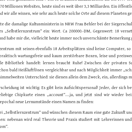
a.70 Millionen Websites, heute sind es weit über 3,3 Milliarden. Ein öffe
d wir alle wissen, wie sehr auch heute solche Orte auf diesem Planeten ge
te die damalige Kultusministerin in NRW Frau Behler bei der Siegerschu
s „Selbstlernzentrum“ ein: Wert. Ca 200000.-DM, Gegenwert: 18 verne
nd habe mir die, vielleicht heute immer noch unverschämte Bemerkung ge
zentrum mit seinen ebenfalls 18 Arbeitsplätzen sind keine Computer, so
praktisch wartungsfreie und kaum zerstörbare Boxen, leise und preiswe
lle Bibliothek handelt: lernen braucht Ruhe! Zwischen der privaten 
hon bald Heißluftfönen vergleichbar und nach Möglichkeit immer „schne
immelweiten Unterschied: sie dienen allein dem Zweck, ein, allerdings mö
cheidung ist wichtig: Es gibt kein Aufsichtspersonal! Jeder, der sich 
eliebige Chipkarte einen „account“.....ja, und jetzt sind wir wieder 
o epochal neue Lernumstände einen Namen zu finden:
ei „Selbstlernzentrum“ und wünschen diesem Raum eine gute Zukunft und e
en: nebenan wird real Theorie und Praxis studiert mit Lehrerinnen u
oom“.